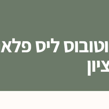
טובוס ליס פלאנ
יון