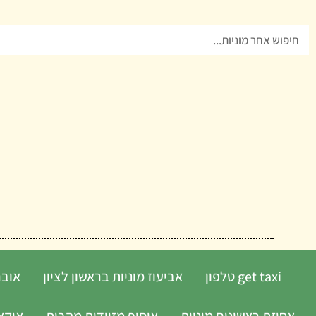
ילוג
תוכן
חיפוש
get taxi טלפון
אביעוז מוניות בראשון לציון
אובר
אחוזת ראשונים מוניות
איסוף מזוודות מהבית
איקא