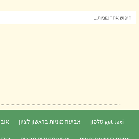
ילוג
תוכן
חיפוש
get taxi טלפון
אביעוז מוניות בראשון לציון
אובר
אחוזת ראשונים מוניות
איסוף מזוודות מהבית
איקא