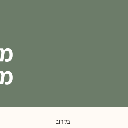
מו
מר
בקרוב