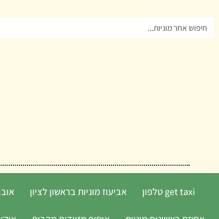
ילוג
תוכן
חיפוש
get taxi טלפון
אביעוז מוניות בראשון לציון
אובר
אחוזת ראשונים מוניות
איסוף מזוודות מהבית
איקא